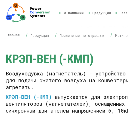
О компании
Продукция
Прое
Главная
Продукция
Применение по отраслям
Машино
КРЭП-ВЕН (-КМП)
Воздуходувка (нагнетатель) - устройство
для подачи сжатого воздуха на конвертеры
агрегаты.
КРЭП-ВЕН (-КМП)
выпускается для электроп
вентиляторов (нагнетателей), оснащенных 
синхронным двигателем напряжением 6, 10к