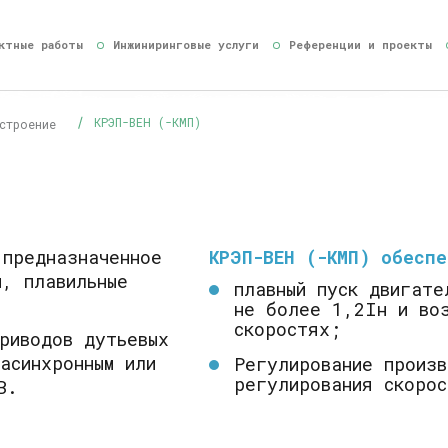
ктные работы
Инжиниринговые услуги
Референции и проекты
КРЭП-ВЕН (-КМП)
строение
 предназначенное
КРЭП-ВЕН (-КМП) обесп
, плавильные
плавный пуск двигате
не более 1,2Iн и воз
скоростях;
риводов дутьевых
асинхронным или
Регулирование произв
регулирования скорос
В.